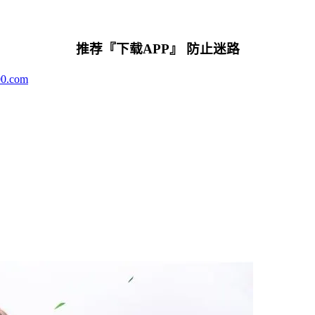
推荐『下载APP』 防止迷路
00.com