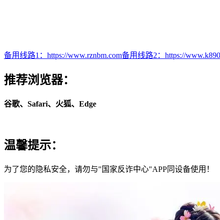
备用线路
1
：
https://www.rznbm.com
备用线路
2
：
https://www.k89
推荐浏览器：
谷歌、Safari、火狐、Edge
温馨提示：
为了您的隐私安全，请勿与"国家反诈中心"APP同设备使用！