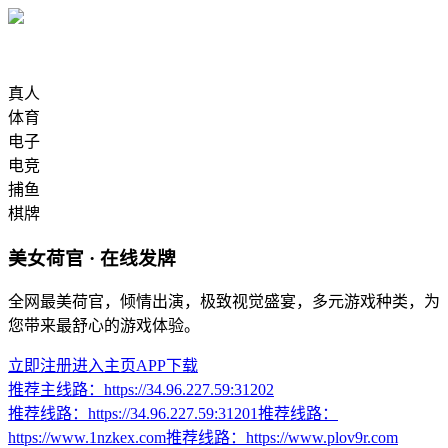
真人
体育
电子
电竞
捕鱼
棋牌
美女荷官 · 在线发牌
全网最美荷官，倾情出演，极致视觉盛宴，多元游戏种类，为
您带来最舒心的游戏体验。
立即注册
进入主页
APP下载
推荐主线路：
https://34.96.227.59:31202
推荐线路：
https://34.96.227.59:31201
推荐线路：
https://www.1nzkex.com
推荐线路：
https://www.plov9r.com