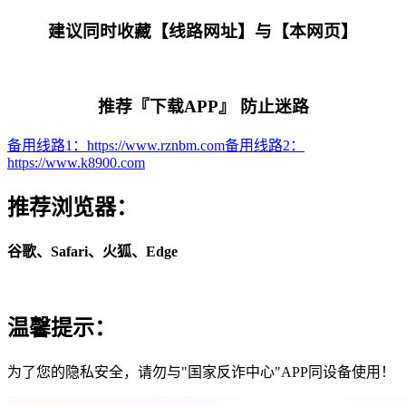
建议同时收藏【线路网址】与【本网页】
推荐『下载APP』 防止迷路
备用线路
1
：
https://www.rznbm.com
备用线路
2
：
https://www.k8900.com
推荐浏览器：
谷歌、Safari、火狐、Edge
温馨提示：
为了您的隐私安全，请勿与"国家反诈中心"APP同设备使用！