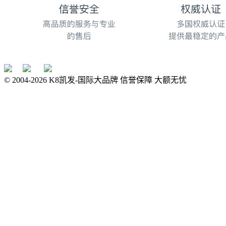
© 2004-
2026
K8凯发-国际大品牌 信誉保障 大额无忧