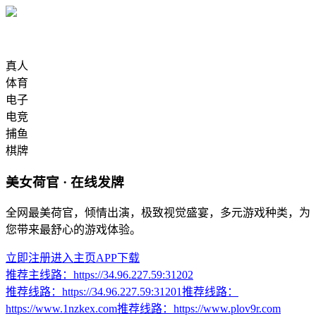
真人
体育
电子
电竞
捕鱼
棋牌
美女荷官 · 在线发牌
全网最美荷官，倾情出演，极致视觉盛宴，多元游戏种类，为
您带来最舒心的游戏体验。
立即注册
进入主页
APP下载
推荐主线路：
https://34.96.227.59:31202
推荐线路：
https://34.96.227.59:31201
推荐线路：
https://www.1nzkex.com
推荐线路：
https://www.plov9r.com