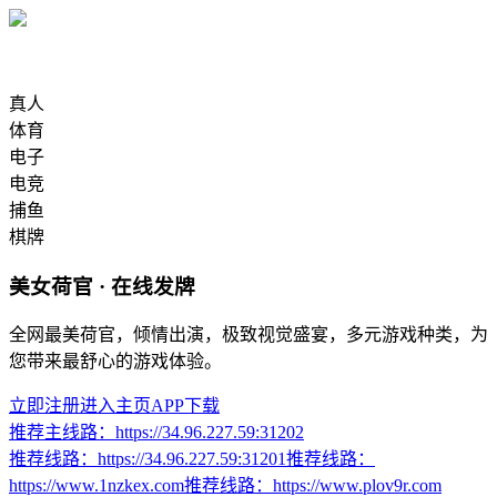
真人
体育
电子
电竞
捕鱼
棋牌
美女荷官 · 在线发牌
全网最美荷官，倾情出演，极致视觉盛宴，多元游戏种类，为
您带来最舒心的游戏体验。
立即注册
进入主页
APP下载
推荐主线路：
https://34.96.227.59:31202
推荐线路：
https://34.96.227.59:31201
推荐线路：
https://www.1nzkex.com
推荐线路：
https://www.plov9r.com