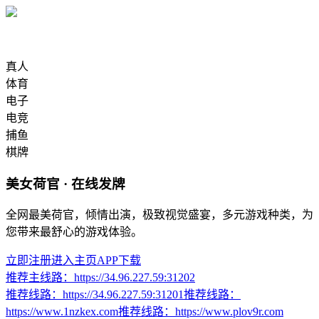
真人
体育
电子
电竞
捕鱼
棋牌
美女荷官 · 在线发牌
全网最美荷官，倾情出演，极致视觉盛宴，多元游戏种类，为
您带来最舒心的游戏体验。
立即注册
进入主页
APP下载
推荐主线路：
https://34.96.227.59:31202
推荐线路：
https://34.96.227.59:31201
推荐线路：
https://www.1nzkex.com
推荐线路：
https://www.plov9r.com