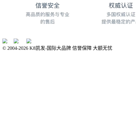
© 2004-
2026
K8凯发-国际大品牌 信誉保障 大额无忧