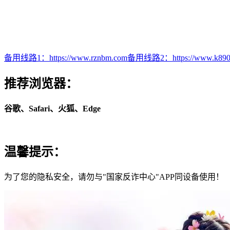
备用线路
1
：
https://www.rznbm.com
备用线路
2
：
https://www.k89
推荐浏览器：
谷歌、Safari、火狐、Edge
温馨提示：
为了您的隐私安全，请勿与"国家反诈中心"APP同设备使用！