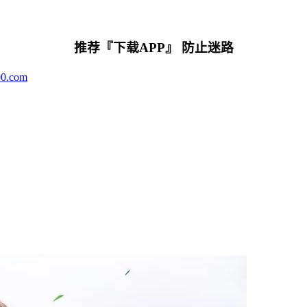
推荐『下载APP』 防止迷路
00.com