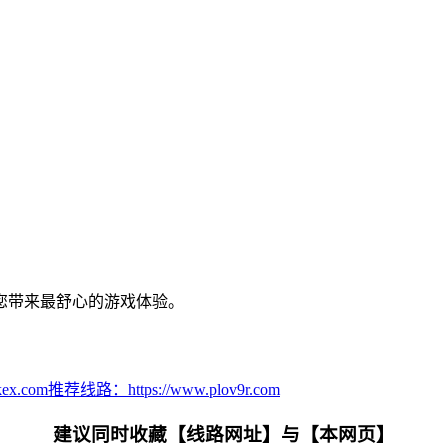
您带来最舒心的游戏体验。
kex.com
推荐线路：
https://www.plov9r.com
建议同时收藏【线路网址】与【本网页】