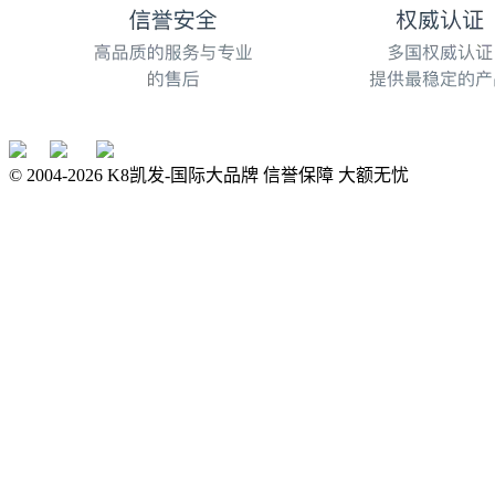
© 2004-
2026
K8凯发-国际大品牌 信誉保障 大额无忧