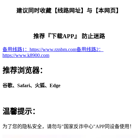
建议同时收藏【线路网址】与【本网页】
推荐『下载APP』 防止迷路
备用线路
1
：
https://www.rznbm.com
备用线路
2
：
https://www.k8900.com
推荐浏览器：
谷歌、Safari、火狐、Edge
温馨提示：
为了您的隐私安全，请勿与"国家反诈中心"APP同设备使用！