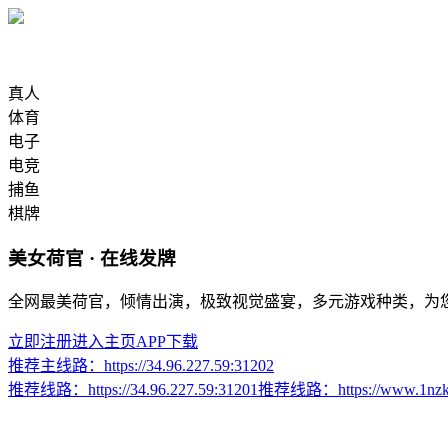
真人
体育
电子
电竞
捕鱼
棋牌
美女荷官 · 在线发牌
全网最美荷官，倾情出演，极致视觉盛宴，多元游戏种类，为
立即注册
进入主页
APP下载
推荐主线路：
https://34.96.227.59:31202
推荐线路：
https://34.96.227.59:31201
推荐线路：
https://www.1nz