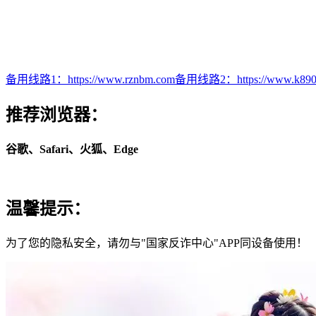
备用线路
1
：
https://www.rznbm.com
备用线路
2
：
https://www.k89
推荐浏览器：
谷歌、Safari、火狐、Edge
温馨提示：
为了您的隐私安全，请勿与"国家反诈中心"APP同设备使用！