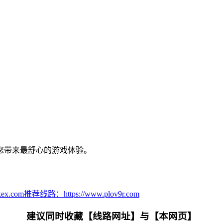
您带来最舒心的游戏体验。
kex.com
推荐线路：
https://www.plov9r.com
建议同时收藏【线路网址】与【本网页】