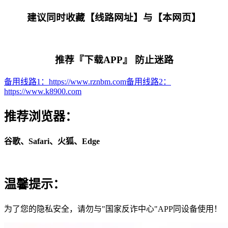
建议同时收藏【线路网址】与【本网页】
推荐『下载APP』 防止迷路
备用线路
1
：
https://www.rznbm.com
备用线路
2
：
https://www.k8900.com
推荐浏览器：
谷歌、Safari、火狐、Edge
温馨提示：
为了您的隐私安全，请勿与"国家反诈中心"APP同设备使用！