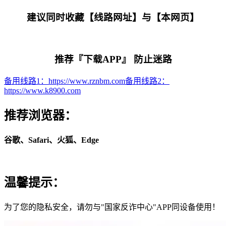
建议同时收藏【线路网址】与【本网页】
推荐『下载APP』 防止迷路
备用线路
1
：
https://www.rznbm.com
备用线路
2
：
https://www.k8900.com
推荐浏览器：
谷歌、Safari、火狐、Edge
温馨提示：
为了您的隐私安全，请勿与"国家反诈中心"APP同设备使用！